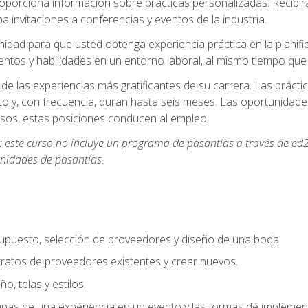
oporciona información sobre prácticas personalizadas. Recibirá
a invitaciones a conferencias y eventos de la industria.
idad para que usted obtenga experiencia práctica en la planifi
entos y habilidades en un entorno laboral, al mismo tiempo qu
de las experiencias más gratificantes de su carrera. Las práct
to y, con frecuencia, duran hasta seis meses. Las oportunida
os, estas posiciones conducen al empleo.
:
este curso no incluye un programa de pasantías a través de ed2
nidades de pasantías.
supuesto, selección de proveedores y diseño de una boda.
ratos de proveedores existentes y crear nuevos.
o, telas y estilos.
pas de una experiencia en un evento y las formas de implement