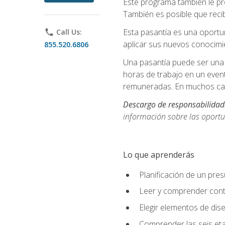
Este programa también le pr
También es posible que recib
Esta pasantía es una oportun
phone
Call Us:
aplicar sus nuevos conocimi
855.520.6806
Una pasantía puede ser una 
horas de trabajo en un even
remuneradas. En muchos cas
Descargo de responsabilidad
información sobre las oportu
Lo que aprenderás
Planificación de un pre
Leer y comprender cont
Elegir elementos de diseñ
Comprender las seis eta