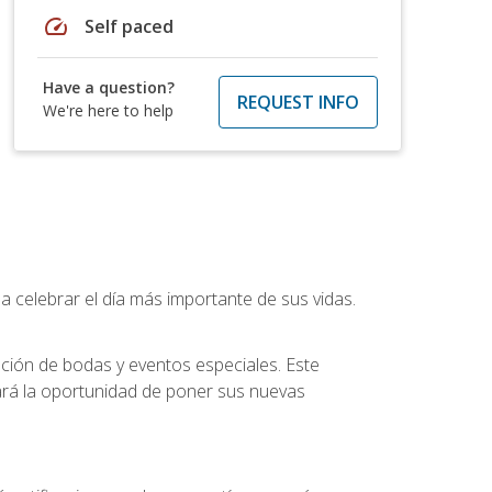
speed
Self paced
Have a question?
REQUEST INFO
We're here to help
a celebrar el día más importante de sus vidas.
ución de bodas y eventos especiales. Este
dará la oportunidad de poner sus nuevas