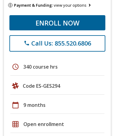
Payment & Funding:
view your options
ENROLL NOW
Call Us: 855.520.6806
phone
schedule
340 course hrs
Code ES-GES294
calendar_today
9 months
grid_on
Open enrollment