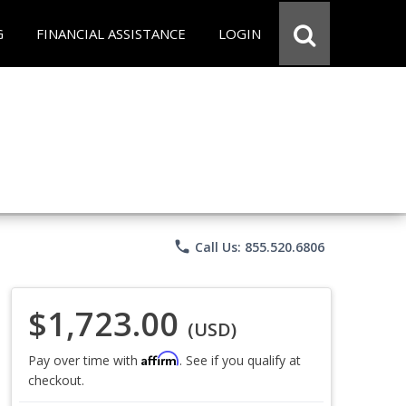
G
FINANCIAL ASSISTANCE
LOGIN
phone
Call Us: 855.520.6806
$1,723.00
(USD)
Affirm
Pay over time with
. See if you qualify at
checkout.