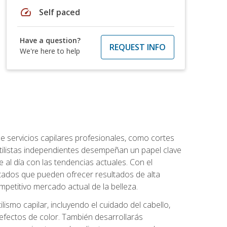
speed
Self paced
Have a question?
REQUEST INFO
We're here to help
e servicios capilares profesionales, como cortes
stilistas independientes desempeñan un papel clave
 al día con las tendencias actuales. Con el
citados que pueden ofrecer resultados de alta
mpetitivo mercado actual de la belleza.
lismo capilar, incluyendo el cuidado del cabello,
 efectos de color. También desarrollarás