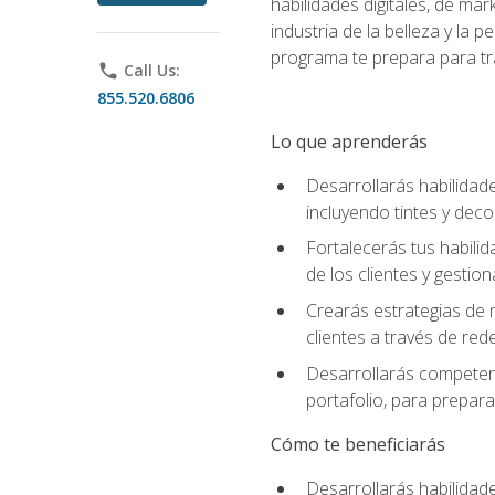
habilidades digitales, de mar
industria de la belleza y la
programa te prepara para tra
phone
Call Us:
855.520.6806
Lo que aprenderás
Desarrollarás habilidade
incluyendo tintes y deco
Fortalecerás tus habilid
de los clientes y gestion
Crearás estrategias de m
clientes a través de rede
Desarrollarás competenc
portafolio, para prepar
Cómo te beneficiarás
Desarrollarás habilidade