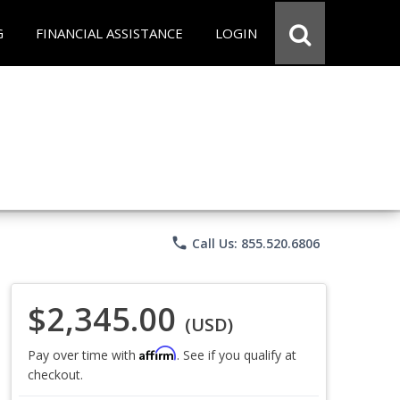
G
FINANCIAL ASSISTANCE
LOGIN
phone
Call Us: 855.520.6806
$2,345.00
(USD)
Affirm
Pay over time with
. See if you qualify at
checkout.