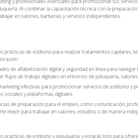
keting y profesionales esenciales para promocionar tus servicios
 peluquería. Al combinar la capacitación técnica con la preparac
bajar en salones, barberías y servicios independientes.
s prácticas de estilismo para realizar tratamientos capilares, té
loración.
ades de alfabetización digital y seguridad en línea para naveg
ar flujos de trabajo digitales en entornos de peluquería, salones 
arketing efectivas para promocionar servicios de estilismo y pe
s sociales y plataformas digitales.
ias de preparación para el empleo, como comunicación, profes
arte mejor para trabajar en salones, estudios o de manera inde
s prácticas de estilismo y peluquería, y estarás listo para ofre