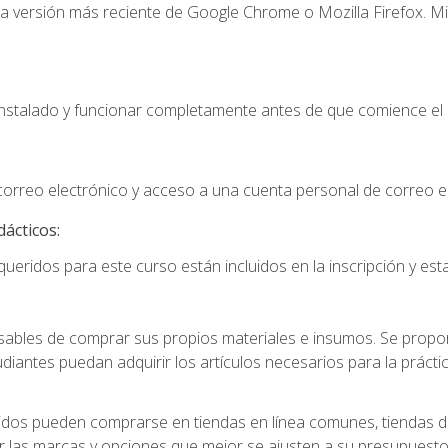
la versión más reciente de Google Chrome o Mozilla Firefox. Mi
instalado y funcionar completamente antes de que comience el 
 correo electrónico y acceso a una cuenta personal de correo e
dácticos:
ueridos para este curso están incluidos en la inscripción y esta
ables de comprar sus propios materiales e insumos. Se proporc
diantes puedan adquirir los artículos necesarios para la práctic
idos pueden comprarse en tiendas en línea comunes, tiendas de
r las marcas y opciones que mejor se ajusten a su presupuesto