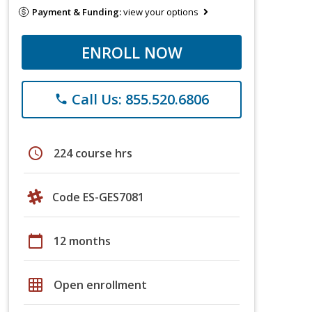
Payment & Funding:
view your options
ENROLL NOW
Call Us: 855.520.6806
phone
schedule
224 course hrs
Code ES-GES7081
calendar_today
12 months
grid_on
Open enrollment